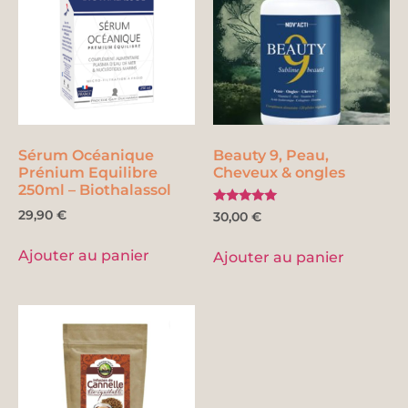
Sérum Océanique
Beauty 9, Peau,
Prénium Equilibre
Cheveux & ongles
250ml – Biothalassol
Note
29,90
€
30,00
€
5.00
sur 5
Ajouter au panier
Ajouter au panier