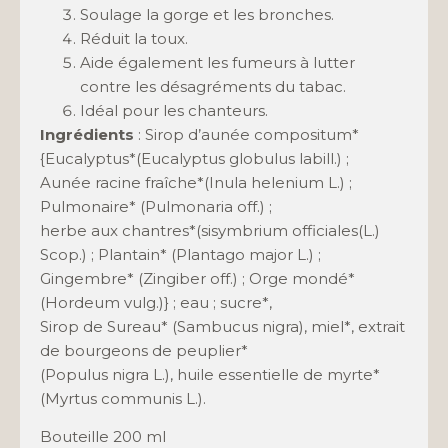
Soulage la gorge et les bronches.
Réduit la toux.
Aide également les fumeurs à lutter
contre les désagréments du tabac.
Idéal pour les chanteurs.
Ingrédients
: Sirop d’aunée compositum*
{Eucalyptus*(Eucalyptus globulus labill.) ;
Aunée racine fraîche*(Inula helenium L.) ;
Pulmonaire* (Pulmonaria off.) ;
herbe aux chantres*(sisymbrium officiales(L.)
Scop.) ; Plantain* (Plantago major L.) ;
Gingembre* (Zingiber off.) ; Orge mondé*
(Hordeum vulg.)} ; eau ; sucre*,
Sirop de Sureau* (Sambucus nigra), miel*, extrait
de bourgeons de peuplier*
(Populus nigra L.), huile essentielle de myrte*
(Myrtus communis L.).
Bouteille 200 ml