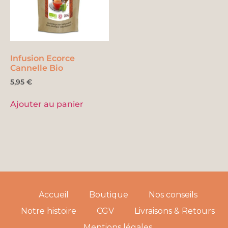
Infusion Ecorce
Cannelle Bio
5,95
€
Ajouter au panier
Accueil
Boutique
Nos conseils
Notre histoire
CGV
Livraisons & Retours
Mentions légales