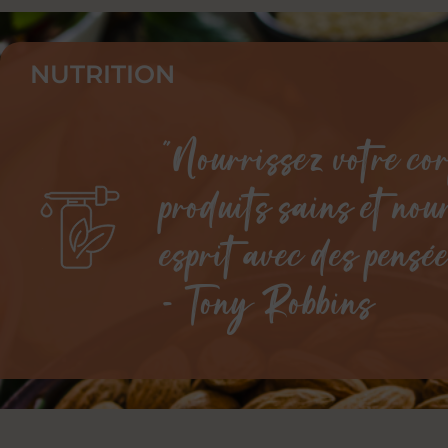
NUTRITION
"Nourrissez votre co
produits sains et nou
esprit avec des pensée
- Tony Robbins