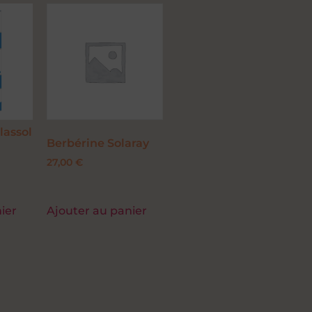
lassol
Berbérine Solaray
27,00
€
ier
Ajouter au panier