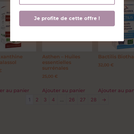
axanthine
Asthen – Huiles
Bactilis Biotha
alassol
essentielles
32,00
€
surrénales
€
25,00
€
er au panier
Ajouter au panier
Ajouter au pan
1
2
3
4
…
26
27
28
→