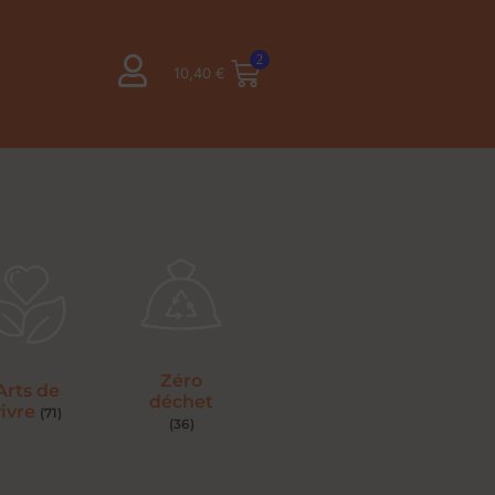
2
10,40
€
Zéro
Arts de
déchet
vivre
(71)
(36)