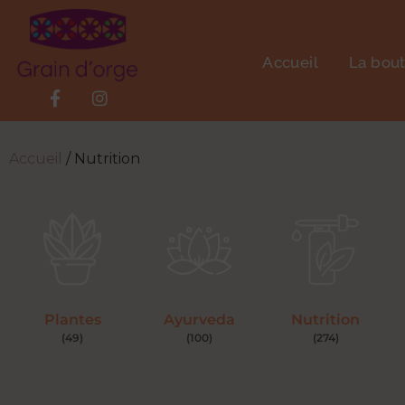
Accueil
La bou
Accueil
/ Nutrition
Plantes
Ayurveda
Nutrition
(49)
(100)
(274)