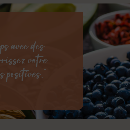
rps avec des
rrissez votre
s positives."