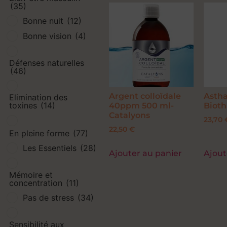
(35)
Bonne nuit
(12)
Bonne vision
(4)
Défenses naturelles
(46)
Argent colloïdale
Asth
Elimination des
toxines
(14)
40ppm 500 ml-
Bioth
Catalyons
23,70
22,50
€
En pleine forme
(77)
Les Essentiels
(28)
Ajouter au panier
Ajout
Mémoire et
concentration
(11)
Pas de stress
(34)
Sensibilité aux