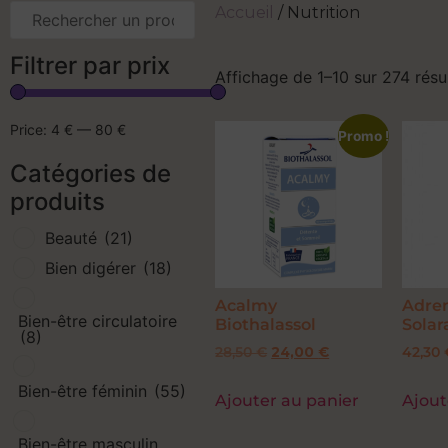
Accueil
/ Nutrition
Filtrer par prix
Affichage de 1–10 sur 274 résu
Price:
4 €
—
80 €
Promo !
Catégories de
produits
Beauté
(21)
Bien digérer
(18)
Acalmy
Adren
Bien-être circulatoire
Biothalassol
Solar
(8)
28,50
€
24,00
€
42,30
Bien-être féminin
(55)
Ajouter au panier
Ajout
Bien-être masculin