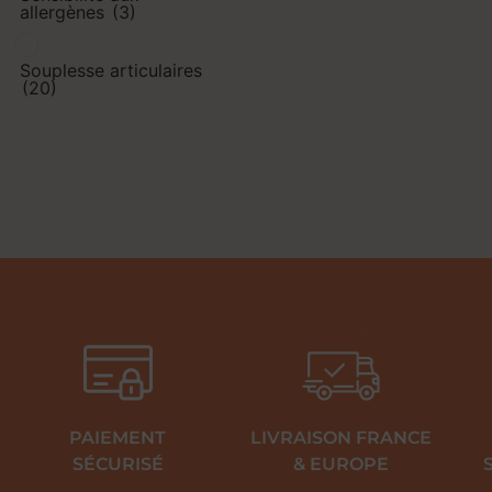
allergènes
(3)
Souplesse articulaires
(20)
PAIEMENT
LIVRAISON FRANCE
SÉCURISÉ
& EUROPE