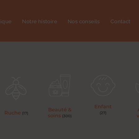
tique
Notre histoire
Nos conseils
Contact
Enfant
Beauté &
Ruche
(27)
(17)
soins
(300)