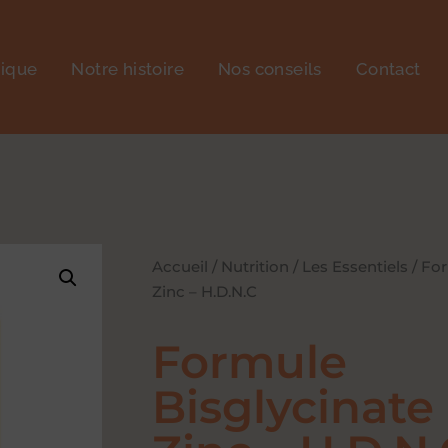
tique
Notre histoire
Nos conseils
Contact
Accueil
/
Nutrition
/
Les Essentiels
/ For
Zinc – H.D.N.C
Formule
Bisglycinate