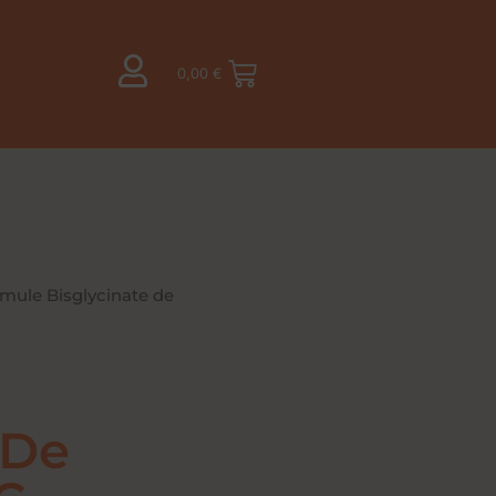
0,00
€
mule Bisglycinate de
 De