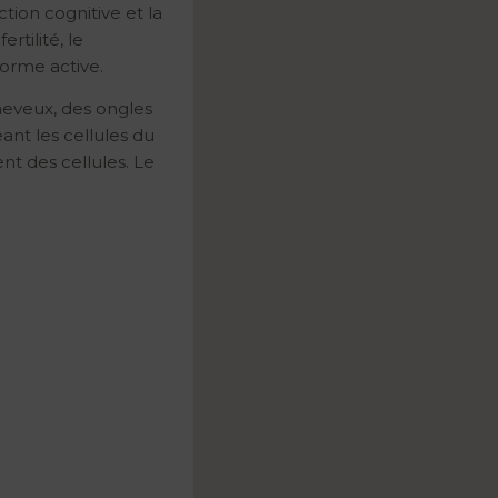
tion cognitive et la
rtilité, le
forme active.
cheveux, des ongles
ant les cellules du
ment des cellules. Le