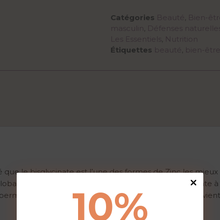
Catégories
Beauté
,
Bien-êtr
masculin
,
Défenses naturelle
Les Essentiels
,
Nutrition
Étiquettes
beauté
,
bien-êtr
e le bisglycinate est l’une des formes de Zinc les mieux 
obale. Cette forme présente l’avantage d’être résistante à l
10
%
 permet d’avoir une meilleure assimilation. Le Zinc intervien