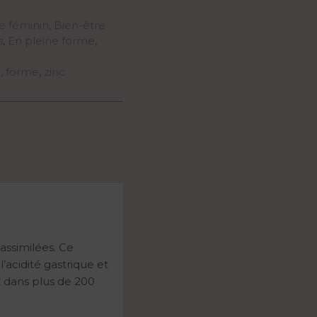
e féminin
,
Bien-être
s
,
En pleine forme
,
e
,
forme
,
zinc
assimilées. Ce
’acidité gastrique et
t dans plus de 200