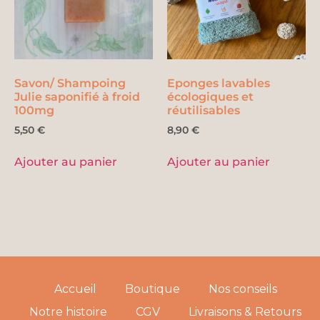
Savon/ Shampoing
Eponges lavables
Julie saponifié à froid
écologiques et
100mg
réutilisables
5,50
€
8,90
€
Ajouter au panier
Ajouter au panier
Accueil
Boutique
Nos conseils
Notre histoire
CGV
Livraisons & Retours