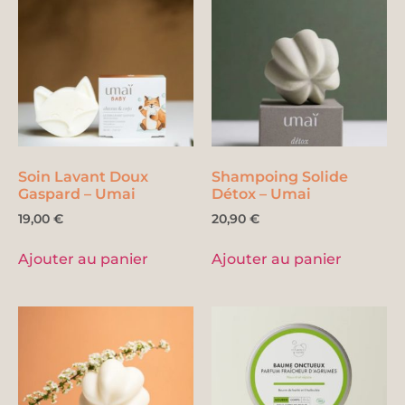
Soin Lavant Doux
Shampoing Solide
Gaspard – Umai
Détox – Umai
19,00
€
20,90
€
Ajouter au panier
Ajouter au panier