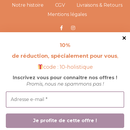
Notre histoire
CGV
Livraisons & Retours
Mentions légales
RENDEZ-NOUS VISITE !
10
%
de réduction, spécialement pour vous
,
code : 10-holistique
Inscrivez vous pour connaitre nos offres !
Promis, nous ne spammons pas !
© 2025 site crée par
JBK Corporation