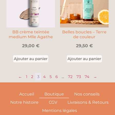
BB crème teintée
Belles boucles – Terre
medium Mlle Agathe
de couleur
29,00
€
29,50
€
Ajouter au panier
Ajouter au panier
←
1
2
3
4
5
6
…
72
73
74
→
Accueil
Boutique
Nos conseils
Notre histoire
CGV
Livraisons & Retours
Mentions légales