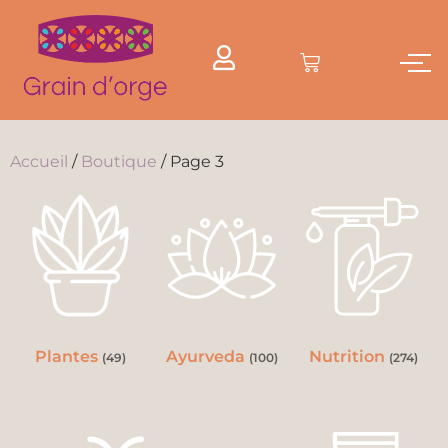
Accueil
/
Boutique
/ Page 3
Plantes
Ayurveda
Nutrition
(49)
(100)
(274)